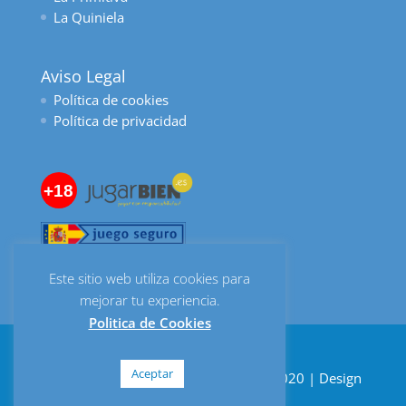
La Quiniela
Aviso Legal
Política de cookies
Política de privacidad
+18
Este sitio web utiliza cookies para
mejorar tu experiencia.
Politica de Cookies
Aceptar
Despacho de Lotería Bombonería © 2020 | Design
by
Digital Quality