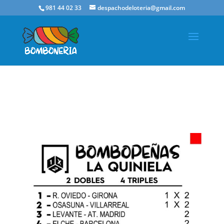
981 44 02 33
despachodeloteria@gmail.com