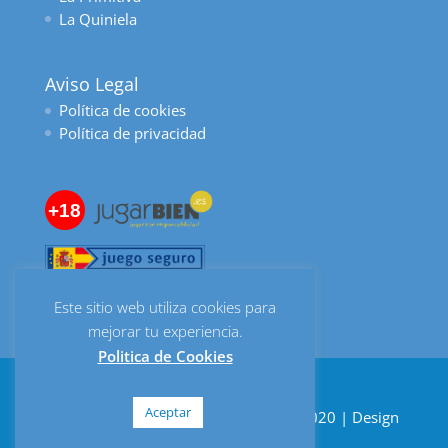
La Quiniela
Aviso Legal
Política de cookies
Política de privacidad
+18
Este sitio web utiliza cookies para
mejorar tu experiencia.
Politica de Cookies
Aceptar
Despacho de Lotería Bombonería © 2020 | Design
by
Digital Quality