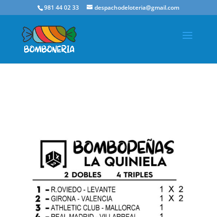
981 44 02 33
despachodeloteria@gmail.com