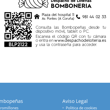
mbopeñas
Aviso Legal
romillones
Política de cookies