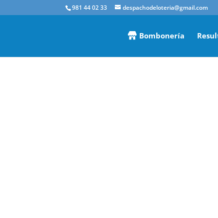
981 44 02 33
despachodeloteria@gmail.com
Bombonería
Resul